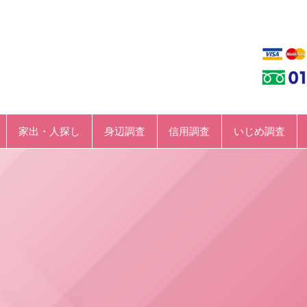
家出・人探し
身辺調査
信用調査
いじめ調査