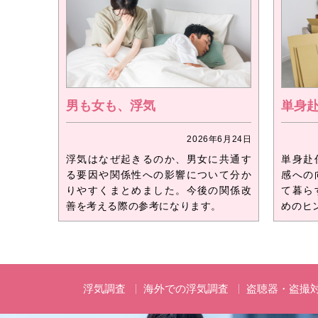
男も女も、浮気
単身
2026年6月24日
浮気はなぜ起きるのか、男女に共通す
単身赴
る要因や関係性への影響について分か
感への
りやすくまとめました。今後の関係改
て暮ら
善を考える際の参考になります。
めのヒ
浮気調査
海外での浮気調査
盗聴器・盗撮