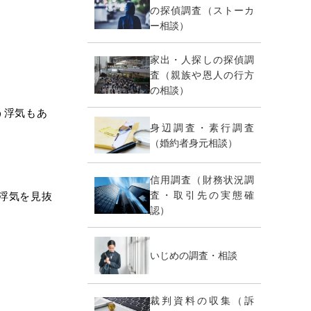
の探偵調査（ストーカ
ー相談）
家出・人探しの探偵調
査（親族や恩人の行方
の相談）
う浮気もあ
身辺調査・素行調査
（婚約者身元相談）
信用調査（財務状況調
査・取引先の実態確
浮気を見抜
認）
いじめの調査・相談
裁判資料の収集（訴