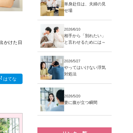
単身赴任は、夫婦の見
せ場
2026/6/10
相手から「別れたい」
と言わせるためには～
出かけた日
2026/5/27
やってはいけない浮気
対処法
はてな
2026/5/20
妻に腹が立つ瞬間