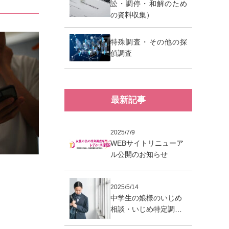
訟・調停・和解のため
の資料収集）
特殊調査・その他の探
偵調査
最新記事
2025/7/9
WEBサイトリニューア
ル公開のお知らせ
2025/5/14
中学生の娘様のいじめ
相談・いじめ特定調査
― 埼玉県さいたま市近