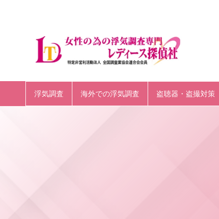
浮気調査
海外での浮気調査
盗聴器・盗撮対策