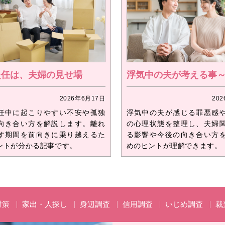
赴任は、夫婦の見せ場
浮気中の夫が考える事
2026年6月17日
20
任中に起こりやすい不安や孤独
浮気中の夫が感じる罪悪感
向き合い方を解説します。離れ
の心理状態を整理し、夫婦
す期間を前向きに乗り越えるた
る影響や今後の向き合い方
ントが分かる記事です。
めのヒントが理解できます。
対策
家出・人探し
身辺調査
信用調査
いじめ調査
裁