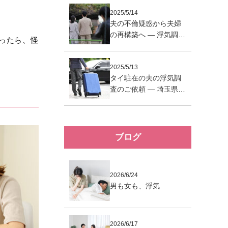
隣で探偵事務所をお探
2025/5/14
しだったご依頼者様
夫の不倫疑惑から夫婦
の再構築へ ― 浮気調査
ったら、怪
でさいたま市中央区で
探偵事務所をお探しだ
2025/5/13
ったご依頼者様
タイ駐在の夫の浮気調
査のご依頼 ― 埼玉県さ
いたま市大宮区近隣で
探偵事務所をお探しだ
ったご依頼者様
ブログ
2026/6/24
男も女も、浮気
2026/6/17