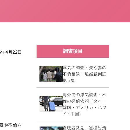
調査項目
26年4月22日
浮気の調査・夫や妻の
不倫相談・離婚裁判証
拠収集
海外での浮気調査・不
倫の探偵依頼（タイ・
韓国・アメリカ・ハワ
イ・中国）
気や不倫を
盗聴器発見・盗撮対策